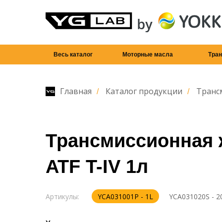
Весь каталог
Моторные масла
Тра
Главная
Каталог продукции
Транс
/
/
Трансмиссионная 
ATF T-IV 1л
Артикулы:
YCA031001P - 1L
YCA031020S - 2