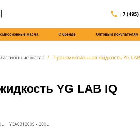
+7 (495)
нсмиссионные масла
О бренде
Оптовым покупателям
миссионные масла
Трансмиссионная жидкость YG LAB 
/
жидкость YG LAB IQ
0L
YCA031200S - 200L