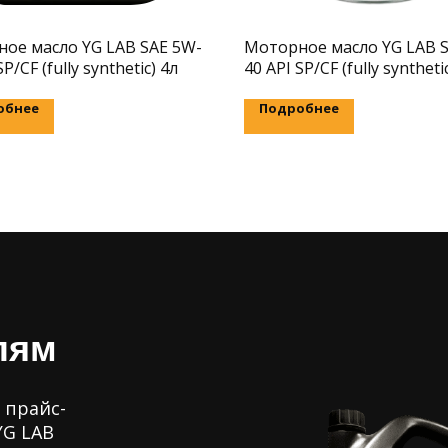
ое масло YG LAB SAE 5W-
Моторное масло YG LAB 
SP/CF (fully synthetic) 4л
40 API SP/CF (fully syntheti
обнее
Подробнее
лям
 прайс-
YG LAB