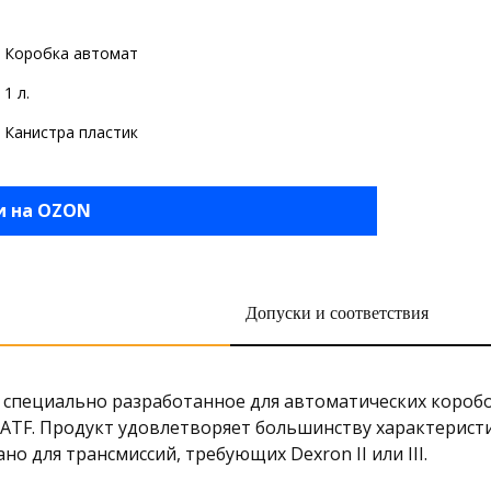
Коробка автомат
1 л.
Канистра пластик
и на OZON
Допуски и соответствия
ло, специально разработанное для автоматических коро
ATF. Продукт удовлетворяет большинству характерист
о для трансмиссий, требующих Dexron II или III.