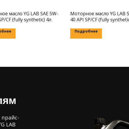
ое масло YG LAB SAE 5W-
Моторное масло YG LAB 
SP/CF (fully synthetic) 4л
40 API SP/CF (fully syntheti
обнее
Подробнее
лям
 прайс-
YG LAB