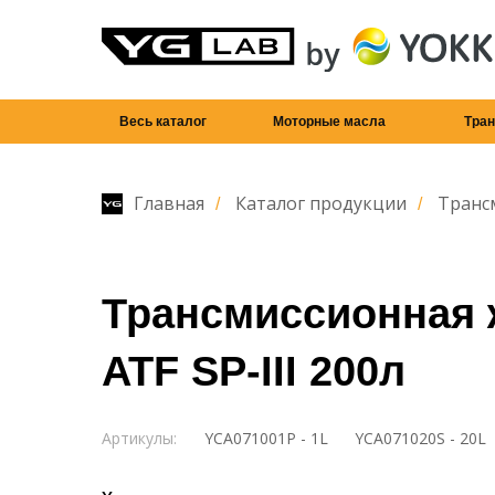
Весь каталог
Моторные масла
Тра
Главная
Каталог продукции
Транс
/
/
Трансмиссионная 
ATF SP-III 200л
Артикулы:
YCA071001P - 1L
YCA071020S - 20L