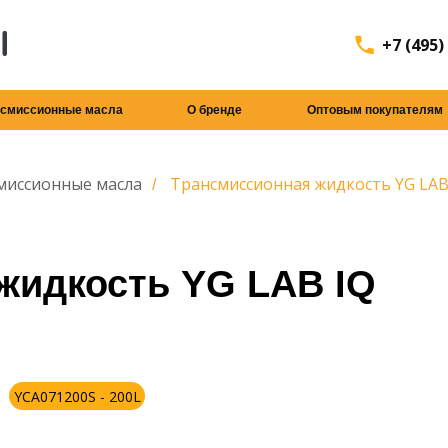
+7 (495)
нсмиссионные масла
О бренде
Оптовым покупателям
миссионные масла
Трансмиссионная жидкость YG LAB I
/
жидкость YG LAB IQ
YCA071200S - 200L