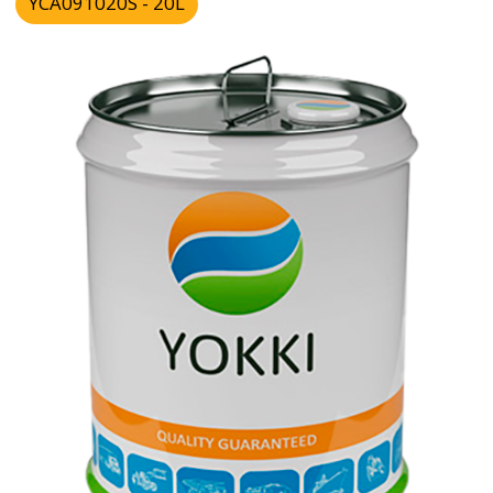
Характеристики
Бренд:
YG LAB
Состав масла:
Синтетика
Страна:
Сингапур
Тип:
Коробка автомат