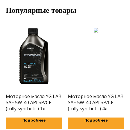
Популярные товары
Оптовым покупателям
Заполните заявку и получите оптовый
прайс-лист на весь ассортимент
продукции YG LAB
Имя
Моторное масло YG LAB
Моторное масло YG LAB
SAE 5W-40 API SP/CF
SAE 5W-40 API SP/CF
+7
(fully synthetic) 1л
(fully synthetic) 4л
Я даю согласие на обработку своих
Подробнее
Подробнее
персональных данных согласно
политике
конфиденциальности
.